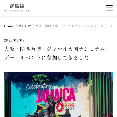
海島綿とは
Home
お知らせ
大阪・関西万博 ジャマイカ国ナショナル・デー イベ
American
Sea Island Cotton
2025/08/07
大阪・関西万博 ジャマイカ国ナショナル・
West Indian
Sea Island Cotton
デー イベントに参加してきました
サステナビリティ
News・コラム
お問い合わせ